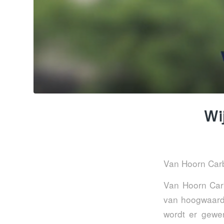
Wij
Van Hoorn Carbi
Van Hoorn Carb
van hoogwaardi
wordt er gewer