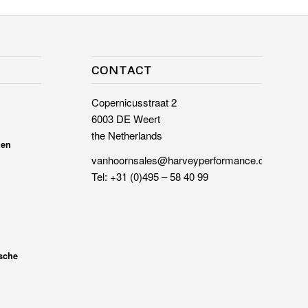
CONTACT
Copernicusstraat 2
6003 DE Weert
the Netherlands
nen
vanhoornsales@harveyperformance.com
Tel:
+31 (0)495 – 58 40 99
c
ische