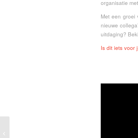
organisatie met
Met een groei 
nieuwe collega
uitdaging? Beki
Is dit iets voor
ToolOrganizer