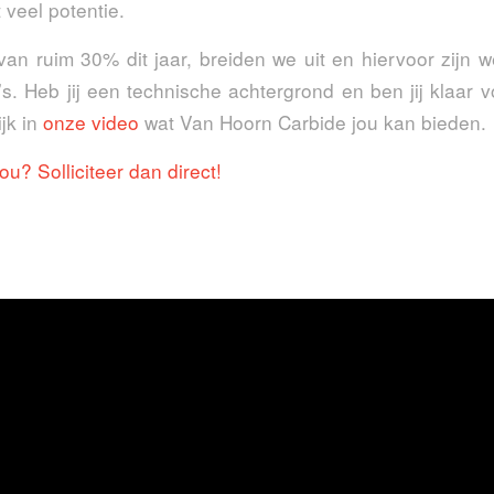
 veel potentie.
van ruim 30% dit jaar, breiden we uit en hiervoor zijn 
’s. Heb jij een technische achtergrond en ben jij klaar 
jk in
onze video
wat Van Hoorn Carbide jou kan bieden.
 jou? Solliciteer dan direct!