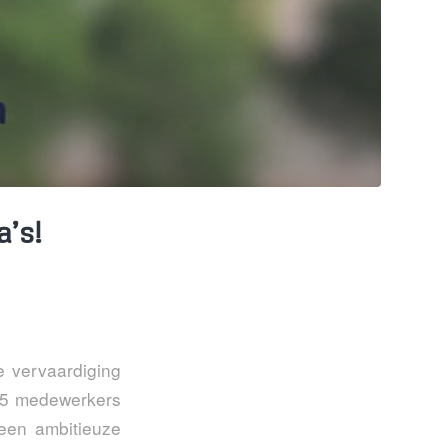
a’s!
e vervaardiging
 85 medewerkers
 een ambitieuze