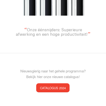
“
Onze éénsnijders: Superieure
”
afwerking en een hoge productiviteit!
Nieuwsgierig naar het gehele programma?
Bekijk hier onze nieuwe catalogus!
CATALOGUS 2024