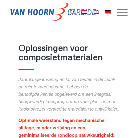
Oplossingen voor
composietmaterialen
Jarenlange ervaring en tal van testen in de lucht-
en ruimtevaartindustrie, hebben de
benodigde kennis opgeleverd om een integraal
hoogwaardig freesprogramma voor glas- en met
koolstofvezel versterkte materialen te ontwikkelen.
Optimale weerstand tegen mechanische
slijtage, minder wrijving en een
geminimaliseerde rondloop nauwkeurigheid: