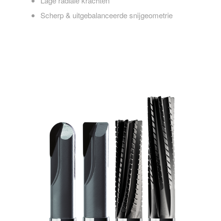
Lage radiale krachten
Scherp & uitgebalanceerde snijgeometrie